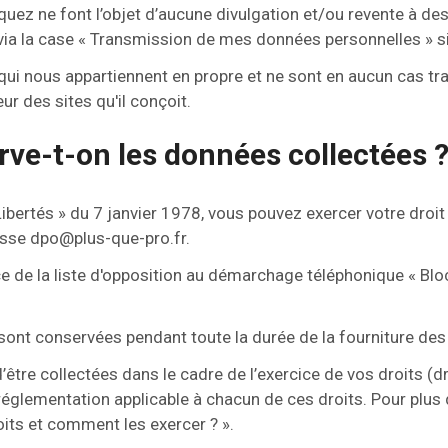
 ne font l’objet d’aucune divulgation et/ou revente à des t
a la case « Transmission de mes données personnelles » sit
ui nous appartiennent en propre et ne sont en aucun cas tr
r des sites qu'il conçoit.
ve-t-on les données collectées 
Libertés » du 7 janvier 1978, vous pouvez exercer votre droi
resse dpo@plus-que-pro.fr.
ce de la liste d'opposition au démarchage téléphonique « Bloc
ont conservées pendant toute la durée de la fourniture des 
tre collectées dans le cadre de l’exercice de vos droits (droi
églementation applicable à chacun de ces droits. Pour plus 
oits et comment les exercer ? ».